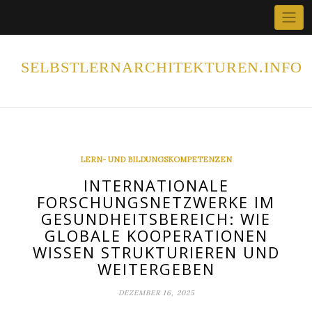
Home
Skip
×
to
content
SELBSTLERNARCHITEKTUREN.INFO
LERN- UND BILDUNGSKOMPETENZEN
INTERNATIONALE
FORSCHUNGSNETZWERKE IM
GESUNDHEITSBEREICH: WIE
GLOBALE KOOPERATIONEN
WISSEN STRUKTURIEREN UND
WEITERGEBEN
DEZEMBER 16, 2025