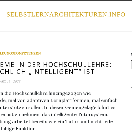
Home
SELBSTLERNARCHITEKTUREN.INFO
BILDUNGSKOMPETENZEN
EME IN DER HOCHSCHULLEHRE:
CHLICH „INTELLIGENT“ IST
ÄRZ 19, 2026
in die Hochschullehre hineingezogen wie
Rede, mal von adaptiven Lernplattformen, mal einfach
nterstützen sollen. In dieser Gemengelage lohnt es
r ernst zu nehmen: das intelligente Tutorsystem.
ung arbeitet bereits wie ein Tutor, und nicht jede
gfähige Funktion.