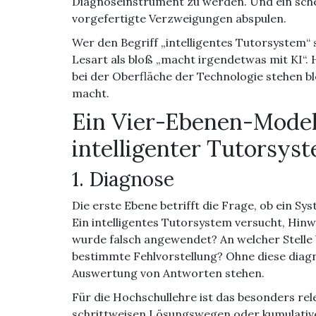
Diagnoseinstrument zu werden. Und ein sche
vorgefertigte Verzweigungen abspulen.
Wer den Begriff „intelligentes Tutorsystem“ 
Lesart als bloß „macht irgendetwas mit KI“. H
bei der Oberfläche der Technologie stehen bl
macht.
Ein Vier-Ebenen-Model
intelligenter Tutorsys
1. Diagnose
Die erste Ebene betrifft die Frage, ob ein S
Ein intelligentes Tutorsystem versucht, Hin
wurde falsch angewendet? An welcher Stelle 
bestimmte Fehlvorstellung? Ohne diese diagn
Auswertung von Antworten stehen.
Für die Hochschullehre ist das besonders rel
schrittweisen Lösungswegen oder kumulativen