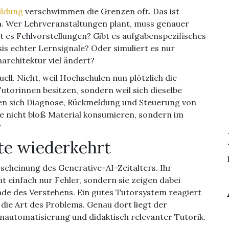
ildung
verschwimmen die Grenzen oft. Das ist
ich. Wer Lehrveranstaltungen plant, muss genauer
nt es Fehlvorstellungen? Gibt es aufgabenspezifisches
s echter Lernsignale? Oder simuliert es nur
narchitektur viel ändert?
uell. Nicht, weil Hochschulen nun plötzlich die
utorinnen besitzen, sondern weil sich dieselbe
ssen sich Diagnose, Rückmeldung und Steuerung von
e nicht bloß Material konsumieren, sondern im
?
e wiederkehrt
scheinung des Generative-AI-Zeitalters. Ihr
 einfach nur Fehler, sondern sie zeigen dabei
de des Verstehens. Ein gutes Tutorsystem reagiert
f die Art des Problems. Genau dort liegt der
automatisierung und didaktisch relevanter Tutorik.